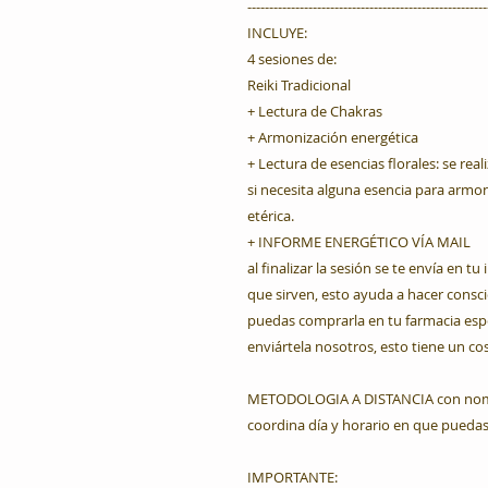
-------------------------------------------------------
INCLUYE:
4 sesiones de:
Reiki Tradicional
+ Lectura de Chakras
+ Armonización energética
+ Lectura de esencias florales: se re
si necesita alguna esencia para armon
etérica.
+ INFORME ENERGÉTICO VÍA MAIL
al finalizar la sesión se te envía en t
que sirven, esto ayuda a hacer consci
puedas comprarla en tu farmacia espe
enviártela nosotros, esto tiene un cos
METODOLOGIA A DISTANCIA con nombr
coordina día y horario en que puedas e
IMPORTANTE: