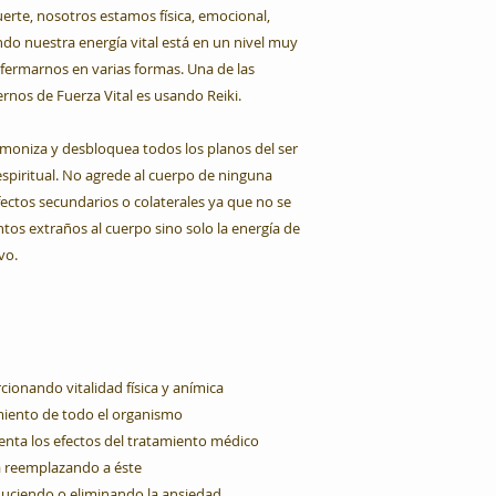
uerte, nosotros estamos física, emocional,
do nuestra energía vital está en un nivel muy
fermarnos en varias formas. Una de las
os de Fuerza Vital es usando Reiki.
armoniza y desbloquea todos los planos del ser
espiritual. No agrede al cuerpo de ninguna
ectos secundarios o colaterales ya que no se
ntos extraños al cuerpo sino solo la energía de
vo.
cionando vitalidad física y anímica
imiento de todo el organismo
menta los efectos del tratamiento médico
a reemplazando a éste
duciendo o eliminando la ansiedad