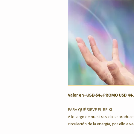
Valor en ̶ ̶U̶S̶D̶ ̶54-̶.̶ PROMO USD 44-
PARA QUÉ SIRVE EL REIKI
A lo largo de nuestra vida se produce
circulación de la energía, por ello a