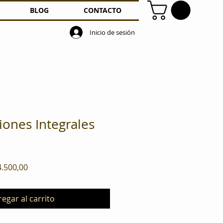
BLOG
CONTACTO
Inicio de sesión
iones Integrales
io
Precio
4.500,00
de
oferta
egar al carrito