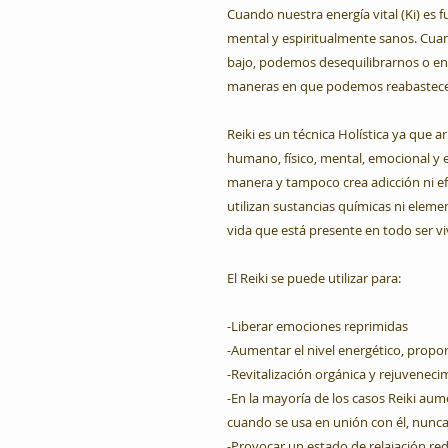
Cuando nuestra energía vital (Ki) es f
mental y espiritualmente sanos. Cuan
bajo, podemos desequilibrarnos o en
maneras en que podemos reabastecern
Reiki es un técnica Holística ya que 
humano, físico, mental, emocional y 
manera y tampoco crea adicción ni ef
utilizan sustancias químicas ni eleme
vida que está presente en todo ser vi
El Reiki se puede utilizar para:
-Liberar emociones reprimidas
-Aumentar el nivel energético, propor
-Revitalización orgánica y rejuvenec
-En la mayoría de los casos Reiki au
cuando se usa en unión con él, nunc
-Provocar un estado de relajación re