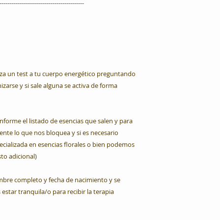
-------------------------------------------
aliza un test a tu cuerpo energético preguntando
izarse y si sale alguna se activa de forma
u informe el listado de esencias que salen y para
ente lo que nos bloquea y si es necesario
cializada en esencias florales o bien podemos
to adicional)
e completo y fecha de nacimiento y se
star tranquila/o para recibir la terapia